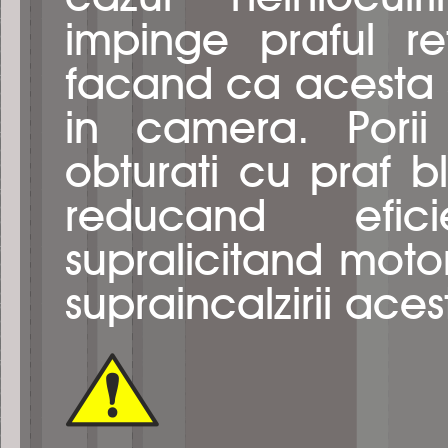
impinge praful ret
facand ca acesta s
in camera. Porii m
obturati cu praf 
reducand eficie
supralicitand motor
supraincalzirii aces