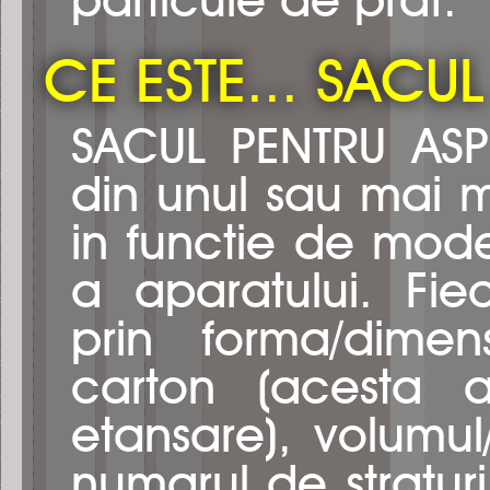
particule de praf.
CE ESTE... SACU
SACUL PENTRU ASP
din unul sau mai mul
in functie de mode
a aparatului. Fie
prin forma/dimen
carton (acesta a
etansare), volumul
numarul de straturi