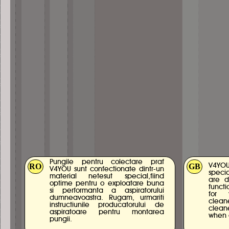
Pungile pentru colectare praf
RO
GB
V4YO
V4YOU sunt confectionate dintr-un
speci
material netesut special,fiind
are d
optime pentru o exploatare buna
funct
si performanta a aspiratorului
for 
dumneavoastra. Rugam, urmariti
clean
instructiunile producatorului de
cleane
aspiratoare pentru montarea
when 
pungii.