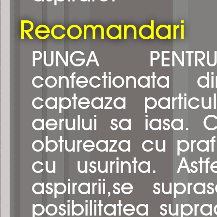
Recomandari
PUNGA PENTR
confectionata di
capteaza particu
aerului sa iasa. C
obtureaza cu praf
cu usurinta. Ast
aspirarii,se supra
posibilitatea supr