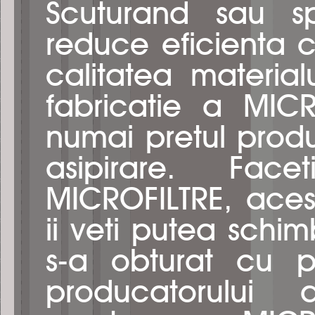
Scuturand sau s
reduce eficienta 
calitatea material
fabricatie a MIC
numai pretul produs
asipirare. Fa
MICROFILTRE, aces
ii veti putea schi
s-a obturat cu pra
producatorului 