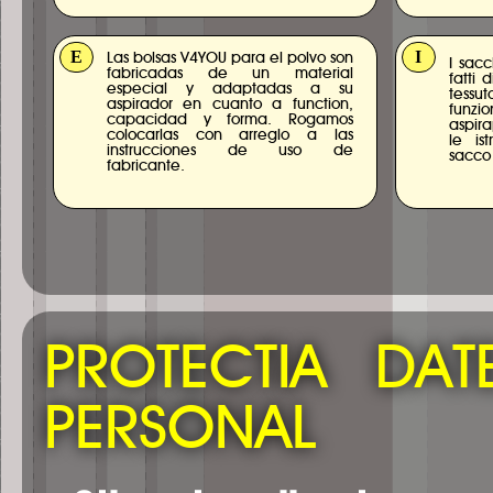
E
I
Las bolsas V4YOU para el polvo son
I sac
fabricadas de un material
fatti 
especial y adaptadas a su
tessu
aspirador en cuanto a function,
funzio
capacidad y forma. Rogamos
aspir
colocarlas con arreglo a las
le is
instrucciones de uso de
sacco
fabricante.
PROTECTIA DA
PERSONAL