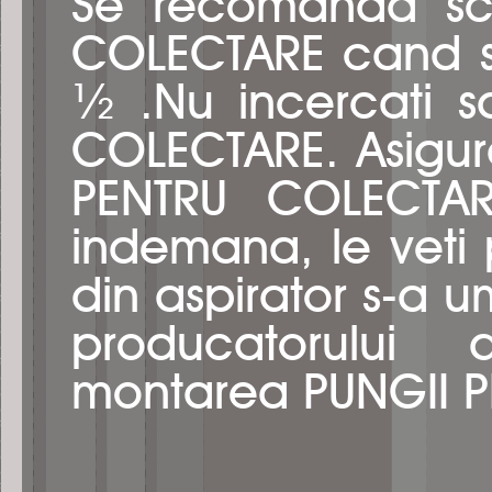
Se recomanda sc
COLECTARE cand s-
½ .Nu incercati s
COLECTARE. Asigur
PENTRU COLECTARE
indemana, le vet
din aspirator s-a um
producatorului 
montarea PUNGII 