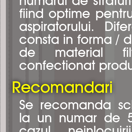
numarul de straturi
fiind optime pentr
aspiratorului. Dif
consta in forma / d
de material fi
confectionat produ
Recomandari
Se recomanda sch
la un numar de 5 
cazul neinlocuir