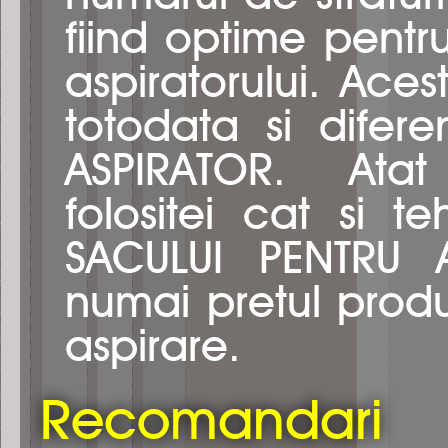
fiind optime pentr
aspiratorului. Aces
totodata si difere
ASPIRATOR. Atat 
folositei cat si t
SACULUI PENTRU 
numai pretul produs
aspirare.
Recomandari