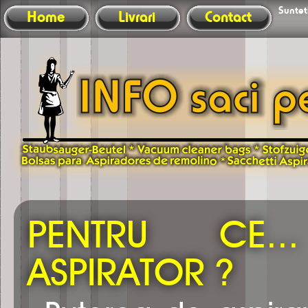
Sunteti
Home
Livrari
Contact
PENTRU CE.
ASPIRATOR ?