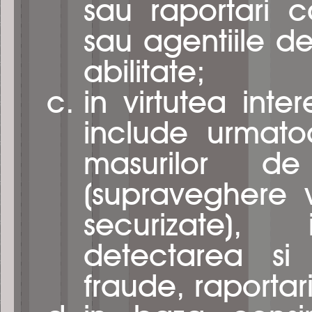
sau raportari cat
sau agentiile d
abilitate;
in virtutea inte
include urmato
masurilor de
(supraveghere v
securizate), i
detectarea si 
fraude, raportari