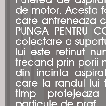
Puterea de aspira
de motor. Acesta 
care antreneaza cu
PUNGA PENTRU COL
colectare a suportul
lui este retinut n
trecand prin porii m
din incinta aspirat
care la randul lui f
timp protejeaza
particule de praf.