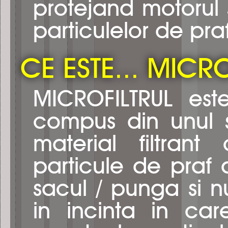
protejand motorul 
particulelor de pra
CE ESTE... MICRO
MICROFILTRUL est
compus din unul s
material filtrant
particule de praf 
sacul / punga si n
in incinta in car