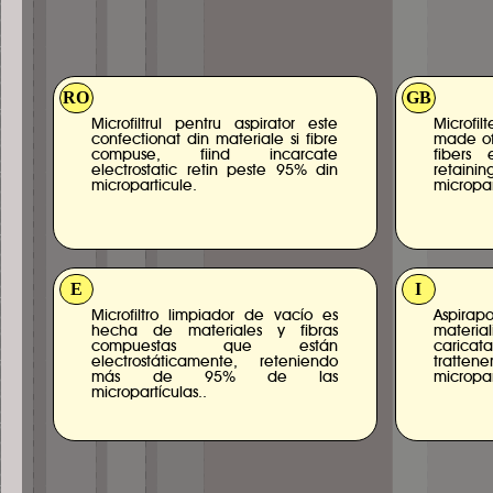
RO
GB
Microfiltrul pentru aspirator este
Microf
confectionat din materiale si fibre
made of
compuse, fiind incarcate
fibers 
electrostatic retin peste 95% din
retai
microparticule.
micropar
E
I
Microfiltro limpiador de vacío es
Aspirapo
hecha de materiales y fibras
material
compuestas que están
carica
electrostáticamente, reteniendo
tratte
más de 95% de las
micropar
micropartículas..