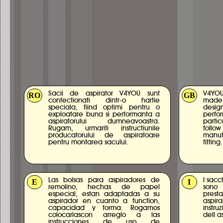
Sacii de aspirator V4YOU sunt
V4YO
RO
GB
confectionati dintr-o hartie
made
speciala, fiind optimi pentru o
desig
exploatare buna si performanta a
perfo
aspiratorului dumneavoastra.
parti
Rugam, urmariti instructiunile
foll
producatorului de aspiratoare
manuf
pentru montarea sacului.
fitting.
Las bolsas para aspiradores de
I sacc
E
I
remolino, hechas de papel
sono 
especial, estan adaptadas a su
prest
aspirador en cuanto a function,
aspir
capacidad y forma. Rogamos
instru
colocarlascon arreglo a las
dell a
instrucciones de uso de