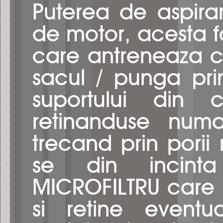
Puterea de aspira
de motor, acesta 
care antreneaza cu
sacul / punga prin
suportului din c
retinanduse numa
trecand prin porii 
se din incinta a
MICROFILTRU care la
si retine eventu