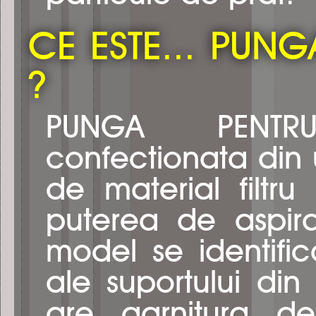
CE ESTE... PUN
?
PUNGA PENTR
confectionata din 
de material filtru
puterea de aspira
model se identific
ale suportului din
are garnitura de