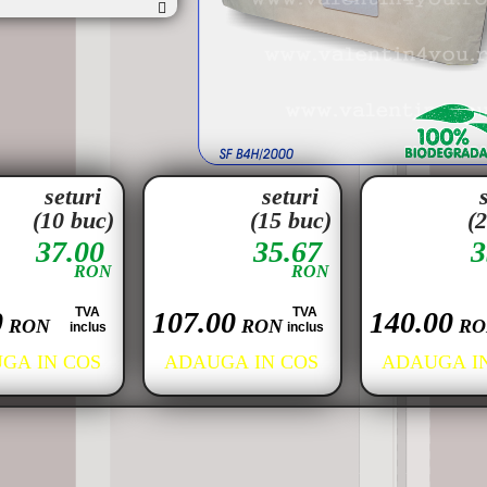
seturi
seturi
(10 buc)
(15 buc)
(
37.00
35.67
3
RON
RON
TVA
TVA
0
107.00
140.00
RON
RON
RO
inclus
inclus