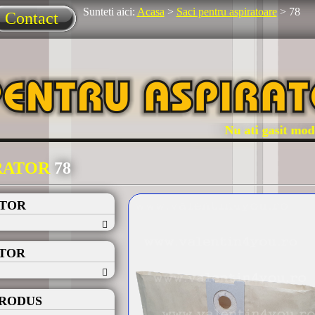
Sunteti aici:
Acasa
>
Saci pentru aspiratoare
>
78
Contact
Nu ati gasit modelu
IRATOR
78
ATOR
ATOR
PRODUS