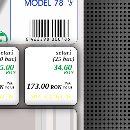
seturi
seturi
20 buc)
(25 buc)
5.00
34.60
RON
RON
TVA
TVA
173.00
N
RON
inclus
inclus