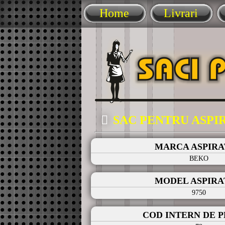
Home
Livrari
SAC PENTRU ASP
MARCA ASPIR
BEKO
MODEL ASPIR
9750
COD INTERN DE 