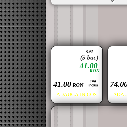
78
set
(5 buc)
41.00
RON
TVA
41.00
74.0
RON
inclus