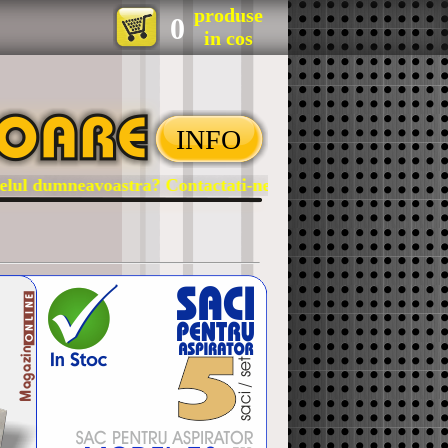
produse
0
in cos
INFO
l dumneavoastra? Contactati-ne!