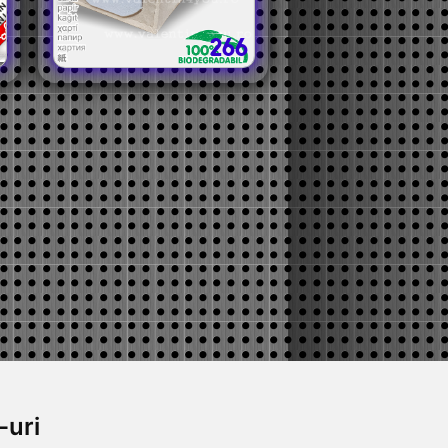
266
-uri