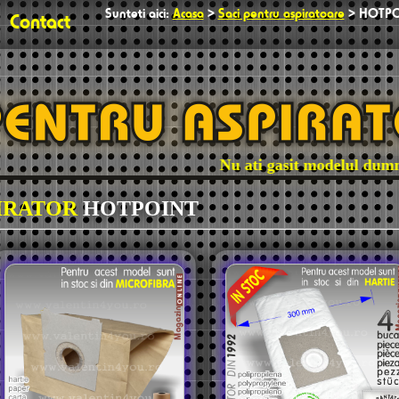
Sunteti aici:
Acasa
>
Saci pentru aspiratoare
>
HOTPO
Contact
Nu ati gasit modelul dumneav
PIRATOR
HOTPOINT