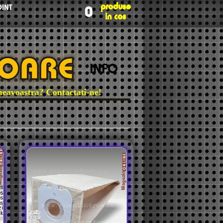
produse
INT
0
in cos
INFO
oastra? Contactati-ne!